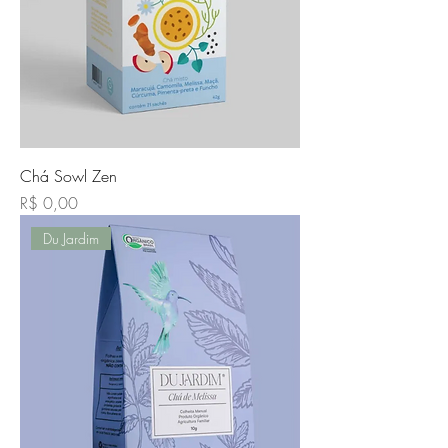
Chá Sowl Zen
Preço
R$ 0,00
Du Jardim