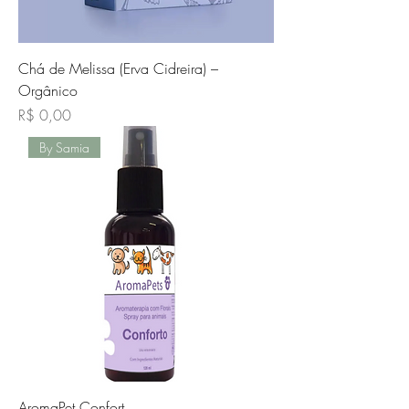
Chá de Melissa (Erva Cidreira) –
Orgânico
Preço
R$ 0,00
By Samia
AromaPet Confort