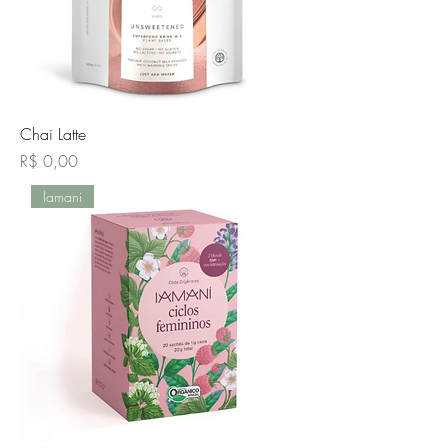
Chai Latte
Preço
R$ 0,00
Iamani