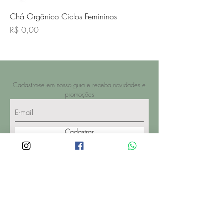
Chá Orgânico Ciclos Femininos
Preço
R$ 0,00
Cadastra-se em nosso guia e receba novidades e
promoções
Cadastrar