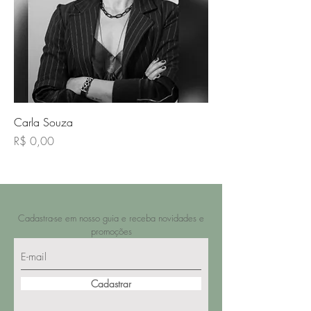
Carla Souza
Preço
R$ 0,00
Cadastra-se em nosso guia e receba novidades e
promoções
Cadastrar